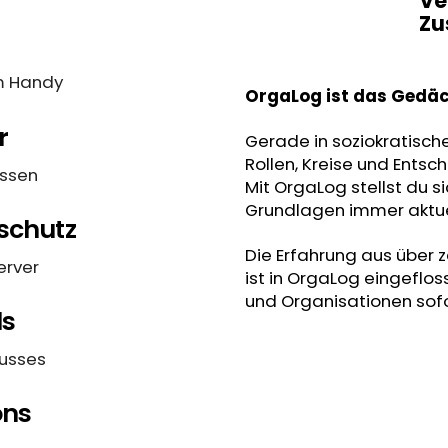
Ve
Zu
m Handy
OrgaLog ist das Gedäc
r
Gerade in soziokratische
Rollen, Kreise und Entsc
ssen
Mit OrgaLog stellst du s
Grundlagen immer aktuel
schutz
Die Erfahrung aus über 
erver
ist in OrgaLog eingeflo
und Organisationen sofor
ls
lusses
ons