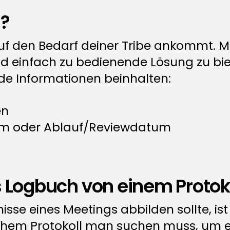
h?
f den Bedarf deiner Tribe ankommt. Mi
infach zu bedienende Lösung zu bieten,
de Informationen beinhalten:
en
tum oder Ablauf/Reviewdatum
s Logbuch von einem Protok
se eines Meetings abbilden sollte, ist e
chem Protokoll man suchen muss, um e