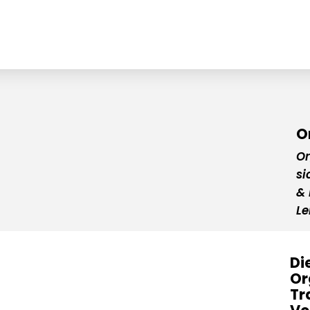
O
Or
si
& 
Le
Di
Or
Tr